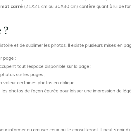
rmat carré
(21X21 cm ou 30X30 cm) confère quant à lui de l’ordr
 ?
toire et de sublimer les photos. Il existe plusieurs mises en pa
r page ;
ccupent tout l’espace disponible sur la page ;
photos sur les pages ;
n valeur certaines photos en oblique ;
z les photos de façon épurée pour laisser une impression de légè
r informer ou amuser ceux qui le consulteront. Il peut s’agir d’u