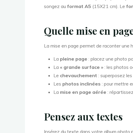
songez au
format A5
(15X21 cm). Le
fo
Quelle mise en page
La mise en page permet de raconter une his
La
pleine page
: placez une photo pa
La
« grande surface »
: les photos o
Le
chevauchement
: superposez les 
Les
photos inclinées
: pour mettre e
La
mise en page aérée
: répartisse
Pensez aux textes
Insérez du texte dans votre album photo pou