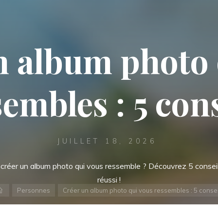
n album photo 
embles : 5 con
JUILLET 18, 2026
créer un album photo qui vous ressemble ? Découvrez 5 consei
réussi !
Accueil
Personnes
Créer un album photo qui vous ressembles : 5 consei