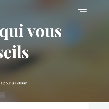
qui vous
seils
ls pour un album
ls