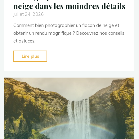
neige dans les moindres détails
juillet 24, 2026
Comment bien photographier un flocon de neige et
obtenir un rendu magnifique ? Découvrez nos conseils
et astuces.
"Photographier
Lire plus
un
flocon
de
neige
dans
les
moindres
détails"