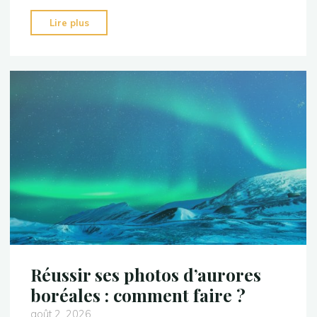
"Comment
Lire plus
prendre
des
photos
de
la
voie
lactée
?"
Réussir ses photos d’aurores
boréales : comment faire ?
août 2, 2026