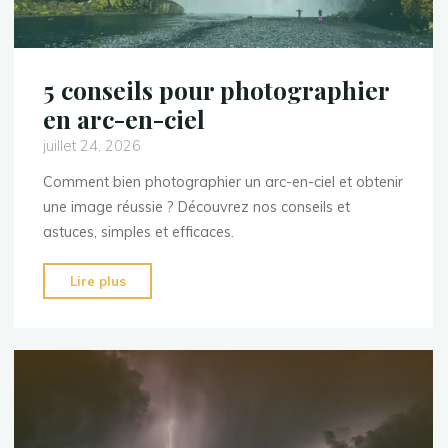
5 conseils pour photographier
en arc-en-ciel
juillet 24, 2026
Comment bien photographier un arc-en-ciel et obtenir
une image réussie ? Découvrez nos conseils et
astuces, simples et efficaces.
"5
Lire plus
conseils
pour
photographier
en
arc-
en-