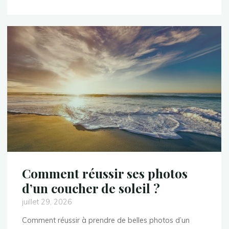
prendre
en
photo
la
lune
?"
Comment réussir ses photos
d’un coucher de soleil ?
juillet 29, 2026
Comment réussir à prendre de belles photos d’un