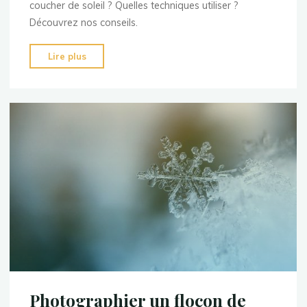
coucher de soleil ? Quelles techniques utiliser ?
Découvrez nos conseils.
"Comment
Lire plus
réussir
ses
photos
d’un
coucher
de
soleil
?"
Photographier un flocon de