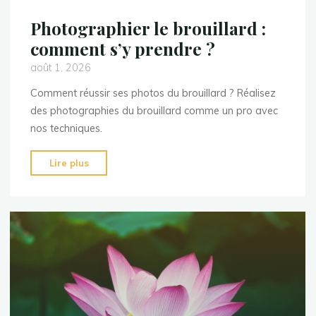
Photographier le brouillard :
comment s’y prendre ?
août 1, 2026
Comment réussir ses photos du brouillard ? Réalisez
des photographies du brouillard comme un pro avec
nos techniques.
"Photographier
Lire plus
le
brouillard
:
comment
s’y
prendre
?"