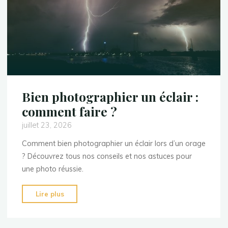
ciel"
Bien photographier un éclair :
comment faire ?
juillet 23, 2026
Comment bien photographier un éclair lors d’un orage
? Découvrez tous nos conseils et nos astuces pour
une photo réussie.
"Bien
Lire plus
photographier
un