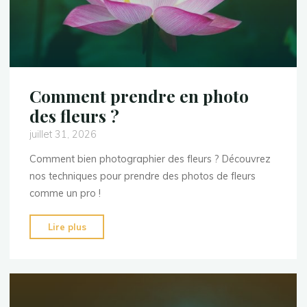
Comment prendre en photo
des fleurs ?
juillet 31, 2026
Comment bien photographier des fleurs ? Découvrez
nos techniques pour prendre des photos de fleurs
comme un pro !
"Comment
Lire plus
prendre
en
photo
des