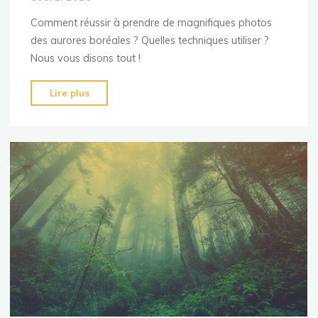
Comment réussir à prendre de magnifiques photos
des aurores boréales ? Quelles techniques utiliser ?
Nous vous disons tout !
"Réussir
Lire plus
ses
photos
d’aurores
boréales
:
comment
faire
?"