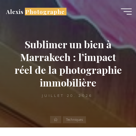
Aller
Alexis Photographe
au
contenu
Sublimer un bien à
Marrakech : l’impact
réel de la photographie
immobilière
JUILLET 20, 2026
Accueil
Techniques