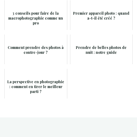
3 conseils pour faire de la
Premier appareil photo : quand
macrophotographie comme un
a-t-il été créé ?
pro
Comment prendre des photos à
Prendre de belles photos de
contre-jour ?
nuit : notre guide
La perspective en photographie
: comment en tirer le meilleur
parti ?