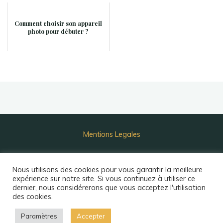
Comment choisir son appareil
photo pour débuter ?
Mentions Legales
©2026 Alexis Photographe
Nous utilisons des cookies pour vous garantir la meilleure
expérience sur notre site. Si vous continuez à utiliser ce
dernier, nous considérerons que vous acceptez l'utilisation
des cookies.
Propulsé par
Bravada
&
WordPress
.
Paramètres
Accepter